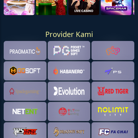
Provider Kami