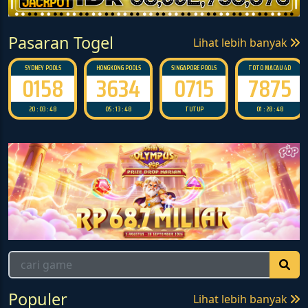
Pasaran Togel
Lihat lebih banyak
HONGKONG POOLS
SINGAPORE POOLS
TOTO MACAU 4D
INDIANA MIDDAY
3634
0715
7875
3941
05 : 13 : 47
TUTUP
01 : 28 : 47
06 : 38 : 47
Populer
Lihat lebih banyak