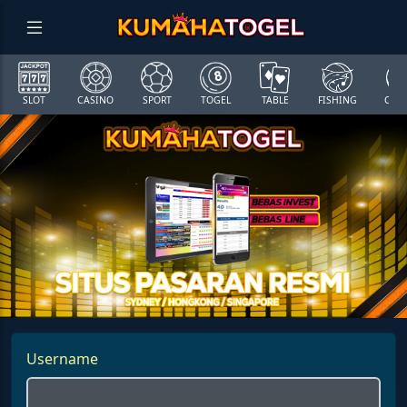
SLOT
CASINO
SPORT
TOGEL
TABLE
FISHING
COCK
Username