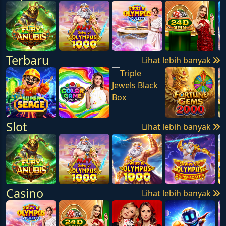
Terbaru
Lihat lebih banyak
Slot
Lihat lebih banyak
Casino
Lihat lebih banyak