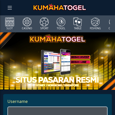
SLOT
CASINO
SPORT
TOGEL
TABLE
FISHING
COCK
Username