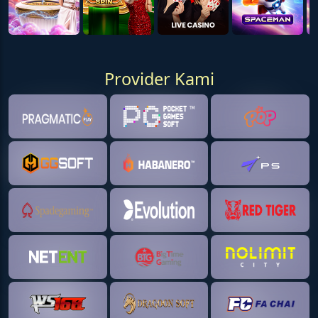
Provider Kami