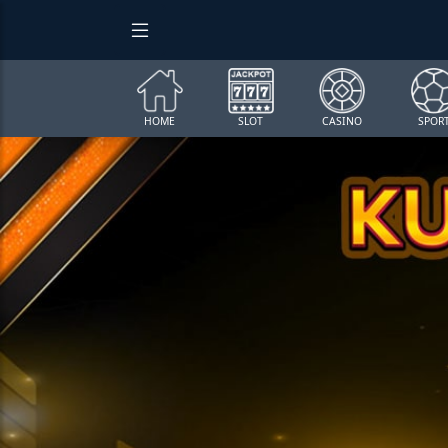
HOME
SLOT
CASINO
SPOR