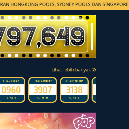
S, SYDNEY POOLS DAN SINGAPORE POOLS DENGAN HADIAH 
Lihat lebih banyak
FLORIDA MIDDAY
ILLINOIS MIDDAY
MISSOURI MIDDAY
WASHINGTON DC
3907
3138
4835
MIDDAY
8247
14 : 08 : 49
14 : 18 : 49
14 : 23 : 49
14 : 33 : 49