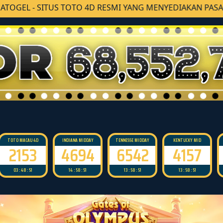
O 4D RESMI YANG MENYEDIAKAN PASARAN HONGKONG POOL
INDIANA MIDDAY
TENNESSE MIDDAY
KENTUCKY MID
TEXAS MIDDAY
4694
6542
4157
0960
14 : 58 : 49
13 : 58 : 49
13 : 58 : 49
14 : 08 : 49