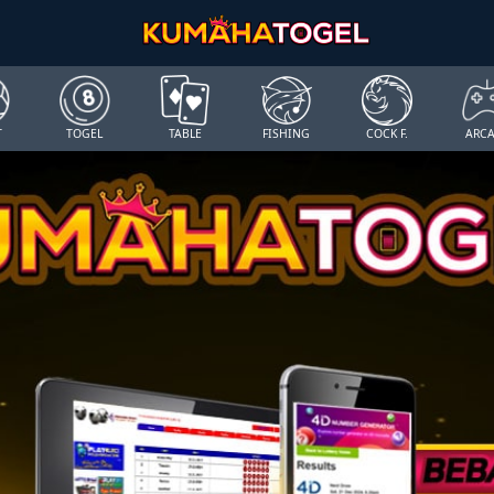
T
TOGEL
TABLE
FISHING
COCK F.
ARC