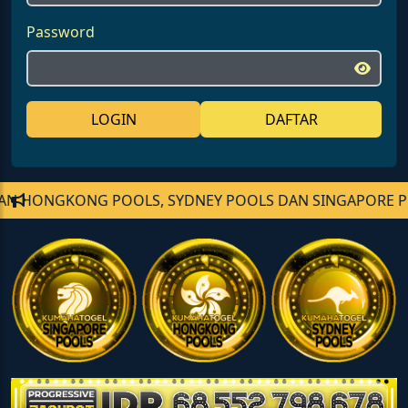
Password
LOGIN
DAFTAR
KONG POOLS, SYDNEY POOLS DAN SINGAPORE POOLS DENG