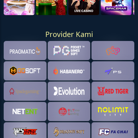
Provider Kami