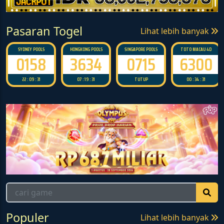
Pasaran Togel
Lihat lebih banyak
HONGKONG POOLS
SINGAPORE POOLS
TOTO MACAU 4D
INDIANA MIDDAY
3634
0715
6300
3941
07 : 19 : 30
TUTUP
00 : 34 : 30
08 : 44 : 30
Populer
Lihat lebih banyak