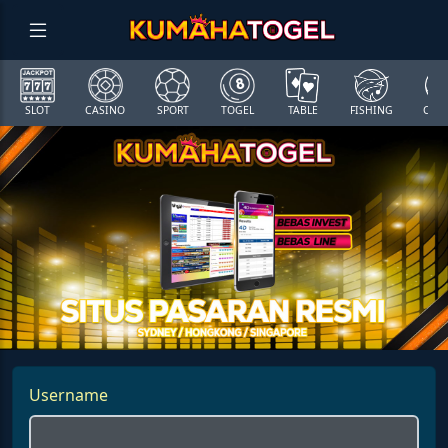
SLOT
CASINO
SPORT
TOGEL
TABLE
FISHING
COCK
Username