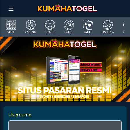
SLOT
CASINO
SPORT
TOGEL
TABLE
FISHING
COCK
Username