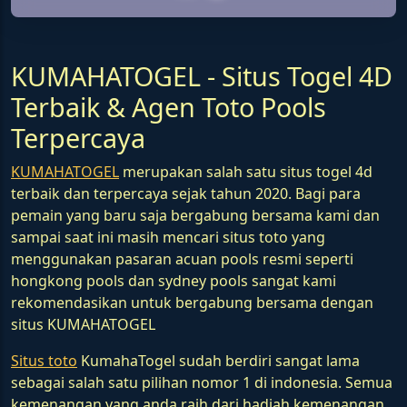
KUMAHATOGEL - Situs Togel 4D
Terbaik & Agen Toto Pools
Terpercaya
KUMAHATOGEL
merupakan salah satu situs togel 4d
terbaik dan terpercaya sejak tahun 2020. Bagi para
pemain yang baru saja bergabung bersama kami dan
sampai saat ini masih mencari situs toto yang
menggunakan pasaran acuan pools resmi seperti
hongkong pools dan sydney pools sangat kami
rekomendasikan untuk bergabung bersama dengan
situs KUMAHATOGEL
Situs toto
KumahaTogel sudah berdiri sangat lama
sebagai salah satu pilihan nomor 1 di indonesia. Semua
kemenangan yang anda raih dari hadiah kemenangan