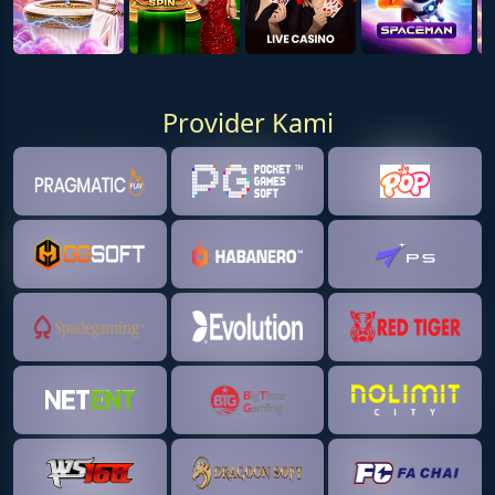
Provider Kami