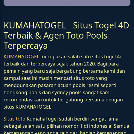
KUMAHATOGEL - Situs Togel 4D
Terbaik & Agen Toto Pools
Terpercaya
KUMAHATOGEL
merupakan salah satu situs togel 4d
terbaik dan terpercaya sejak tahun 2020. Bagi para
pemain yang baru saja bergabung bersama kami dan
sampai saat ini masih mencari situs toto yang
menggunakan pasaran acuan pools resmi seperti
hongkong pools dan sydney pools sangat kami
rekomendasikan untuk bergabung bersama dengan
situs KUMAHATOGEL
Situs toto
KumahaTogel sudah berdiri sangat lama
sebagai salah satu pilihan nomor 1 di indonesia. Semua
kemenangan yang anda raih dari hadiah kemenangan