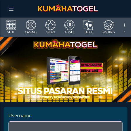
SLOT
CASINO
SPORT
TOGEL
TABLE
FISHING
COCK
Username