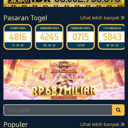
Pasaran Togel
Lihat lebih banyak
HONGKONG POOLS
SINGAPORE POOLS
TOTO MACAU 4D
INDIANA MIDDAY
4245
0715
5843
4694
00 : 49 : 29
TUTUP
00 : 04 : 29
02 : 14 : 29
Populer
Lihat lebih banyak