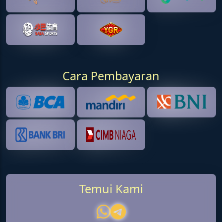
Cara Pembayaran
Temui Kami