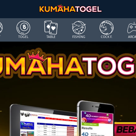
T
TOGEL
TABLE
FISHING
COCK F.
ARC