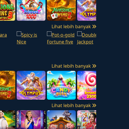
Lihat lebih banyak
Lihat lebih banyak
Lihat lebih banyak