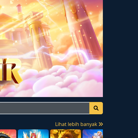
Lihat lebih banyak