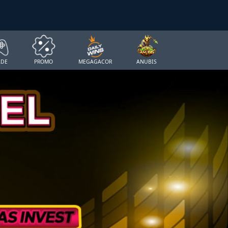
ADE
PROMO
MEGAGACOR
ANUBIS