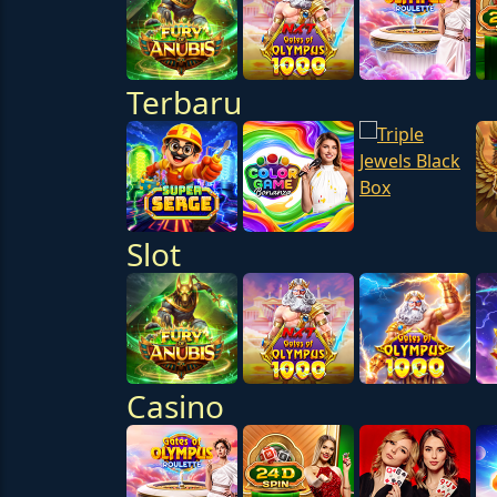
Terbaru
Slot
Casino