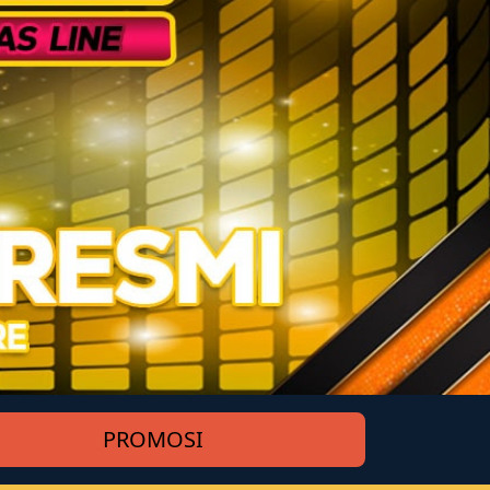
PROMOSI