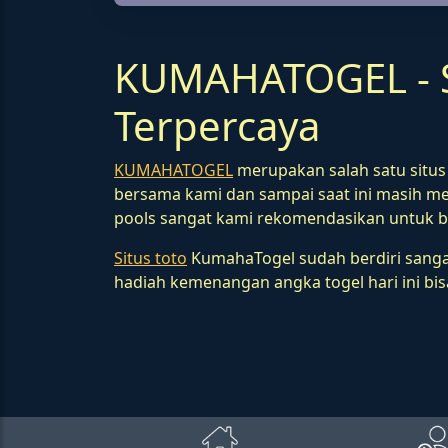
KUMAHATOGEL - Si
Terpercaya
KUMAHATOGEL
merupakan salah satu situs 
bersama kami dan sampai saat ini masih me
pools sangat kami rekomendasikan untuk
Situs toto
KumahaTogel sudah berdiri sangat
hadiah kemenangan angka togel hari ini bis