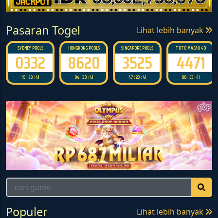
Pasaran Togel
Lihat lebih banyak
HONGKONG POOLS
SINGAPORE POOLS
TOTO MACAU 4D
INDIANA MIDDAY
8620
3525
4471
6927
04 : 38 : 41
47 : 23 : 41
00 : 53 : 41
06 : 03 : 41
Populer
Lihat lebih banyak