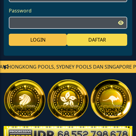
Password
LOGIN
DAFTAR
GKONG POOLS, SYDNEY POOLS DAN SINGAPORE POOLS DEN