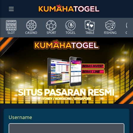
SLOT
CASINO
SPORT
TOGEL
TABLE
FISHING
COCK
Username