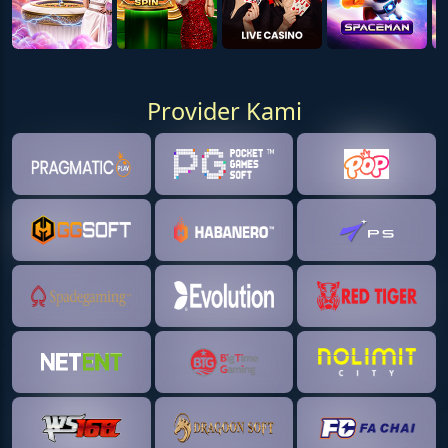
Provider Kami