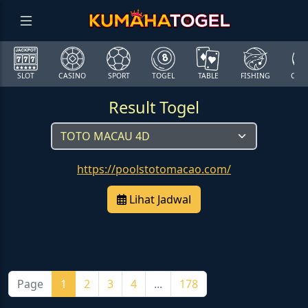
SLOT
CASINO
SPORT
TOGEL
TABLE
FISHING
COCK
Result Togel
https://poolstotomacao.com/
Lihat Jadwal
Page
1
2
3
4
...
178