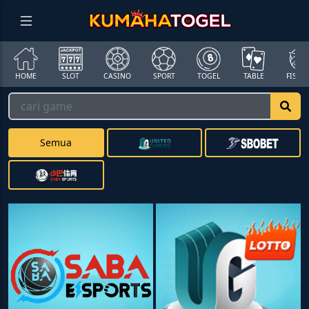
HOME
SLOT
CASINO
SPORT
TOGEL
TABLE
FISHI
Semua