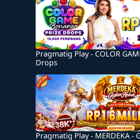
Pragmatig Play - COLOR GAM
Drops
Pragmatig Play - MERDEKA - 