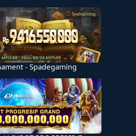
rnament - Spadegaming