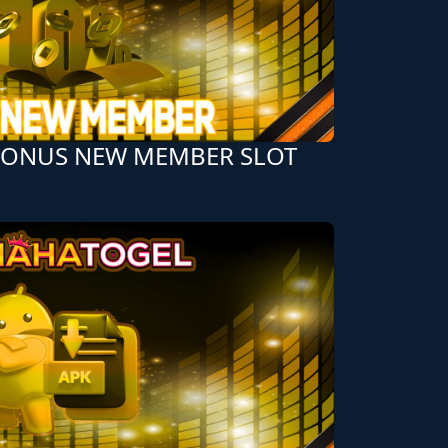
BONUS NEW MEMBER SLOT