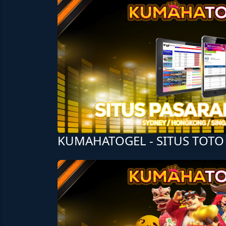
KUMAHATOGEL - SITUS TOTO