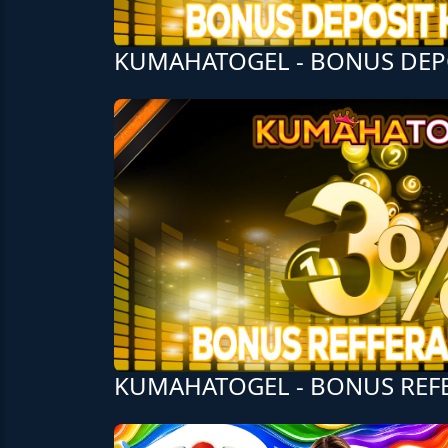
KUMAHATOGEL - BONUS DEP
KUMAHATOGEL - BONUS REFE