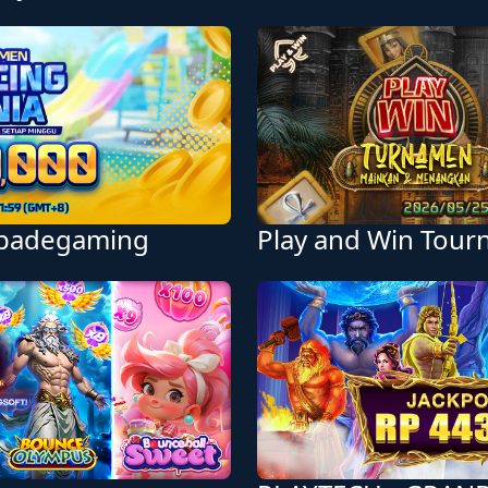
Spadegaming
Play and Win Tou