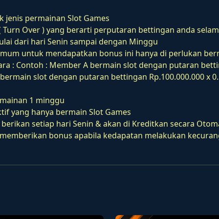
uk jenis permainan Slot Games
O ( Turn Over ) yang berarti perputaran bettingan anda se
ulai dari hari Senin sampai dengan Minggu
inimum untuk mendapatkan bonus ini hanya di perlukan ber
cara : Contoh : Member A bermain slot dengan putaran betti
bermain slot dengan putaran bettingan Rp.100.000.000 x 0.
ermainan 1 minggu
tif yang hanya bermain Slot Games
 berikan setiap hari Senin & akan di Kreditkan secara Otom
 memberikan bonus apabila kedapatan melakukan kecuran