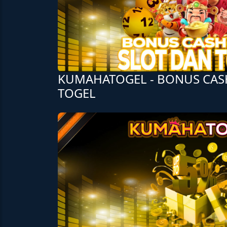
KUMAHATOGEL - BONUS CAS
TOGEL