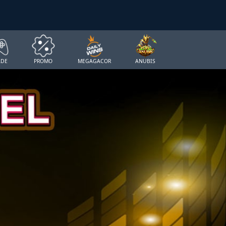
ADE
PROMO
MEGAGACOR
ANUBIS