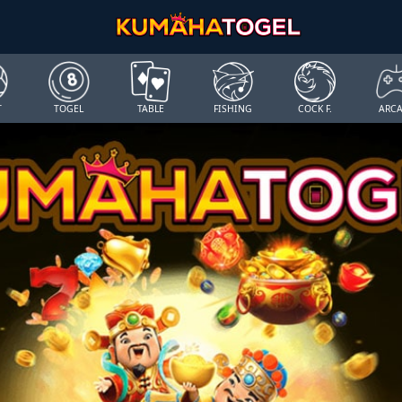
T
TOGEL
TABLE
FISHING
COCK F.
ARC