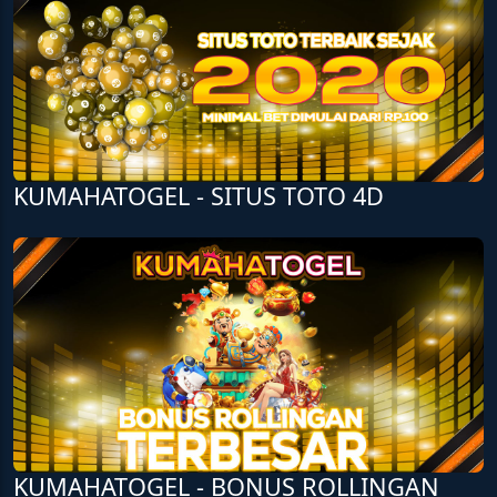
KUMAHATOGEL - SITUS TOTO 4D
KUMAHATOGEL - BONUS ROLLINGAN