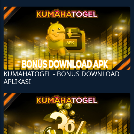
KUMAHATOGEL - BONUS DOWNLOAD
APLIKASI