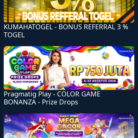
KUMAHATOGEL - BONUS REFERRAL 3 %
TOGEL
Pragmatig Play - COLOR GAME
BONANZA - Prize Drops