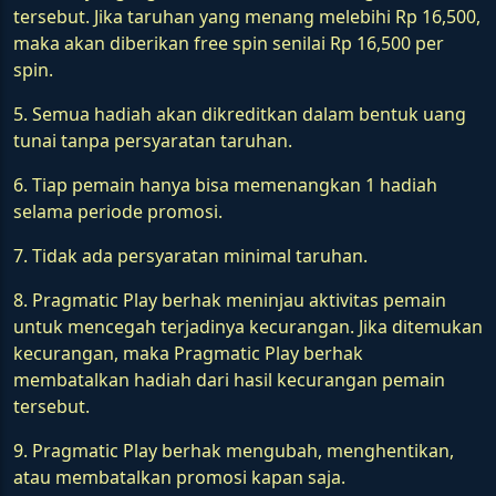
tersebut. Jika taruhan yang menang melebihi Rp 16,500,
maka akan diberikan free spin senilai Rp 16,500 per
spin.
5. Semua hadiah akan dikreditkan dalam bentuk uang
tunai tanpa persyaratan taruhan.
6. Tiap pemain hanya bisa memenangkan 1 hadiah
selama periode promosi.
7. Tidak ada persyaratan minimal taruhan.
8. Pragmatic Play berhak meninjau aktivitas pemain
untuk mencegah terjadinya kecurangan. Jika ditemukan
kecurangan, maka Pragmatic Play berhak
membatalkan hadiah dari hasil kecurangan pemain
tersebut.
9. Pragmatic Play berhak mengubah, menghentikan,
atau membatalkan promosi kapan saja.