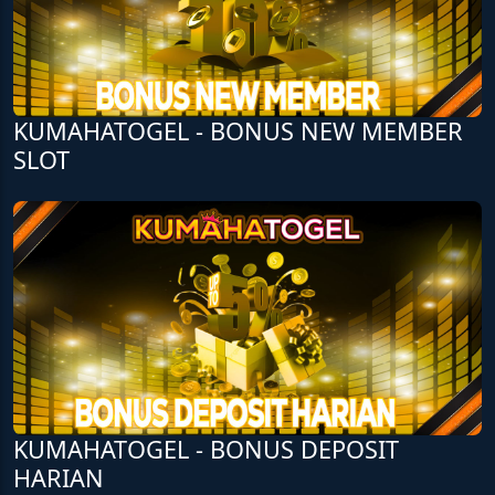
KUMAHATOGEL - BONUS NEW MEMBER
SLOT
KUMAHATOGEL - BONUS DEPOSIT
HARIAN