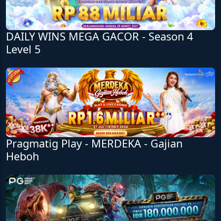
DAILY WINS MEGA GACOR - Season 4
Level 5
Pragmatig Play - MERDEKA - Gajian
Heboh